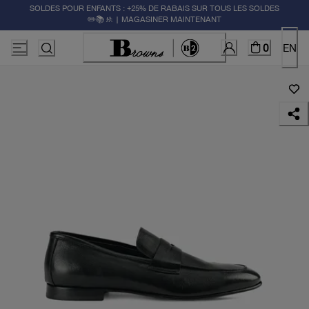
SOLDES POUR ENFANTS : +25% DE RABAIS SUR TOUS LES SOLDES
✏️📚🚸 | MAGASINER MAINTENANT
0
EN