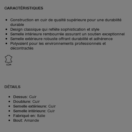
CARACTÉRISTIQUES
Construction en cuir de qualité supérieure pour une durabilité
durable
Design classique qui reflète sophistication et style
Semelle intérieure rembourrée assurant un soutien exceptionnel
Semelle extérieure robuste offrant durabilité et adhérence
Polyvalent pour les environnements professionnels et
décontractés
CUIR
DÉTAILS
Dessus
:
Cuir
Doublure
:
Cuir
Semelle extérieure
:
Cuir
Semelle intérieure
:
Cuir
Fabriqué en
:
Italie
Bout
:
Amande