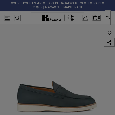
SOLDES POUR ENFANTS : +25% DE RABAIS SUR TOUS LES SOLDES
✏️📚🚸 | MAGASINER MAINTENANT
0
EN