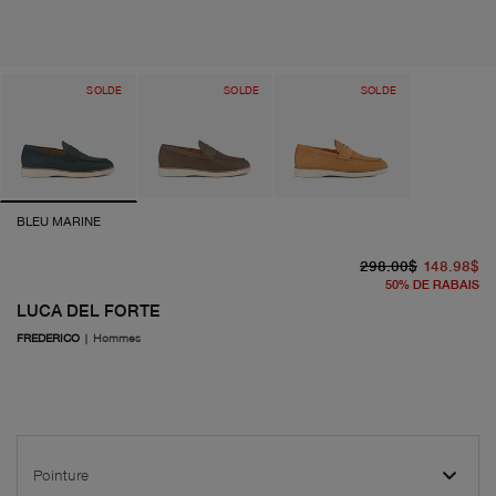
SOLDE
SOLDE
SOLDE
BLEU MARINE
pr
pr
298.00$
148.98$
50
%
DE RABAIS
LUCA DEL FORTE
FREDERICO
|
Hommes
Pointure