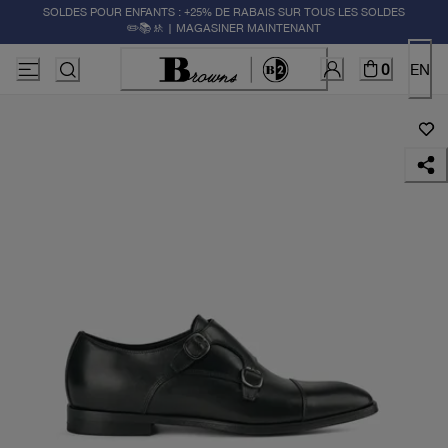
SOLDES POUR ENFANTS : +25% DE RABAIS SUR TOUS LES SOLDES
✏️📚🚸 | MAGASINER MAINTENANT
0
EN