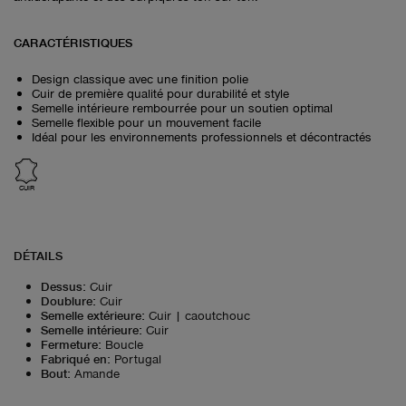
CARACTÉRISTIQUES
Design classique avec une finition polie
Cuir de première qualité pour durabilité et style
Semelle intérieure rembourrée pour un soutien optimal
Semelle flexible pour un mouvement facile
Idéal pour les environnements professionnels et décontractés
CUIR
DÉTAILS
Dessus
:
Cuir
Doublure
:
Cuir
Semelle extérieure
:
Cuir | caoutchouc
Semelle intérieure
:
Cuir
Fermeture
:
Boucle
Fabriqué en
:
Portugal
Bout
:
Amande