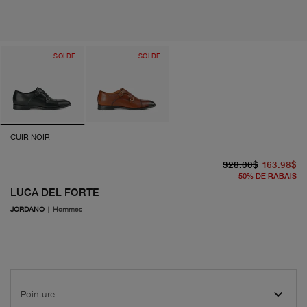
SOLDE
SOLDE
CUIR NOIR
pr
pr
328.00$
163.98$
50
%
DE RABAIS
LUCA DEL FORTE
JORDANO
|
Hommes
Pointure