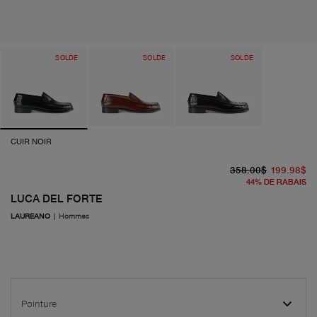
SOLDE
SOLDE
SOLDE
CUIR NOIR
pr
pr
358.00$
199.98$
44
%
DE RABAIS
LUCA DEL FORTE
LAUREANO
|
Hommes
Pointure