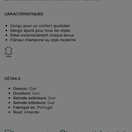
CARACTÉRISTIQUES
Conçu pour un confort quotidien
Design épuré pour tous les styles
Élève instantanément chaque tenue
Flâneur intemporel au style moderne
CUIR
DÉTAILS
Dessus
:
Cuir
Doublure
:
Cuir
Semelle extérieure
:
Cuir
Semelle intérieure
:
Cuir
Fabriqué en
:
Portugal
Bout
:
Amande