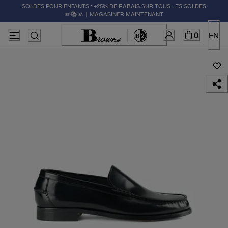
SOLDES POUR ENFANTS : +25% DE RABAIS SUR TOUS LES SOLDES
✏️📚🚸 | MAGASINER MAINTENANT
0
EN