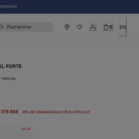
AINTENANT
0
EN
EL FORTE
|
Hommes
igine 498.00$
el 319.98$
319.98$
36
%
DE RABAIS
RABAIS DÉJÀ APPLIQUÉ
SOLDE