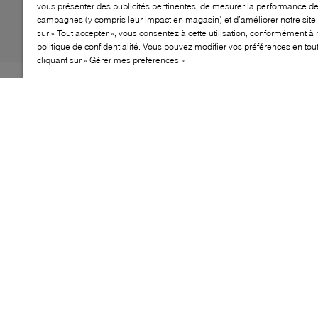
vous présenter des publicités pertinentes, de mesurer la performance d
campagnes (y compris leur impact en magasin) et d’améliorer notre site.
sur « Tout accepter », vous consentez à cette utilisation, conformément à 
politique de confidentialité. Vous pouvez modifier vos préférences en to
cliquant sur « Gérer mes préférences »
Si vous recherchez des chaussures raffinées, LUCA DEL
FORTE est là pour répondre à vos attentes. En parlant
de cela, la marque ajoute une autre création convoitée
à sa collection avec les mocassins Renato. Réalisés en
daim doux, ces mocassins se distinguent par leurs
coutures audacieuses le long du cou-de-pied, avant
d'être complétés par une semelle rembourrée et
confortable.
CARACTÉRISTIQUES
Flâneurs élégants pour un usage polyvalent
Matériaux de qualité pour un confort durable
Idéal pour les occasions décontractées et habillées