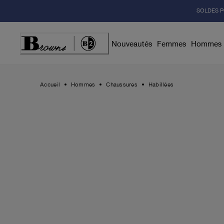
Skip
SOLDES P
to
Content
Nouveautés
Femmes
Hommes
Accueil
Hommes
Chaussures
Habillées