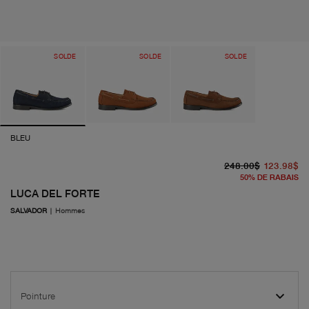
SOLDE
SOLDE
SOLDE
BLEU
pr
pr
248.00$
123.98$
50
%
DE RABAIS
LUCA DEL FORTE
SALVADOR
|
Hommes
Pointure