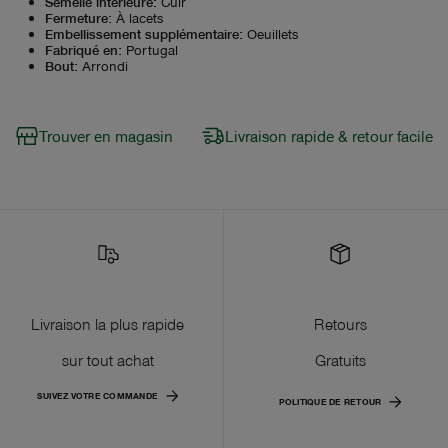
Semelle intérieure
:
Cuir
Fermeture
:
À lacets
Embellissement supplémentaire
:
Oeuillets
Fabriqué en
:
Portugal
Bout
:
Arrondi
Trouver en magasin
Livraison rapide & retour facile
Livraison la plus rapide
Retours
sur tout achat
Gratuits
SUIVEZ VOTRE COMMANDE
POLITIQUE DE RETOUR