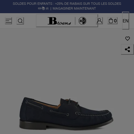
SOLDES POUR ENFANTS : +25% DE RABAIS SUR TOUS LES SOLDES
✏️📚🚸 | MAGASINER MAINTENANT
0
EN