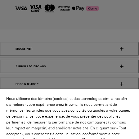
MAGASINER
À PROPS DE BROWNS
BESOIN D' AIDE?
Nous utilisons des témoins (cookies) et des technologies similaires afin
d’améliorer votre expérience chez Browns. Ils nous permettent de
mémoriser les articles que vous avez consultés ou ajoutés à votre panier,
de personnaliser votre expérience, de vous présenter des publicités
pertinentes, de mesurer la performance de nos campagnes (y compris
leur impact en magasin) et d’améliorer notre site. En cliquant sur « Tout
SUIVEZ-NOUS!:
accepter », vous consentez à cette utilisation, conformément à notre