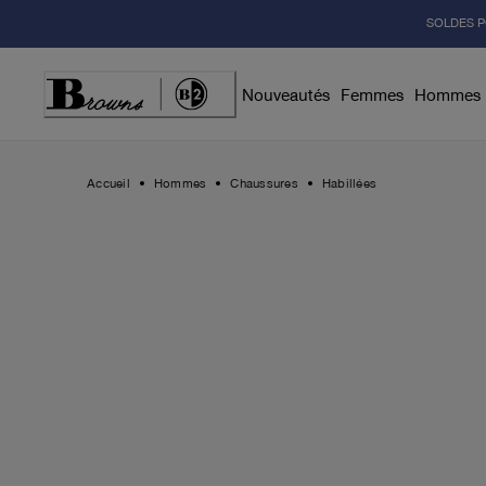
Skip
SOLDES P
to
Content
Nouveautés
Femmes
Hommes
Accueil
Hommes
Chaussures
Habillées