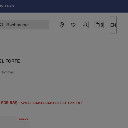
AINTENANT
0
EN
EL FORTE
|
Hommes
igine 498.00$
uel 239.98$
239.98$
52
%
DE RABAIS
RABAIS DÉJÀ APPLIQUÉ
SOLDE