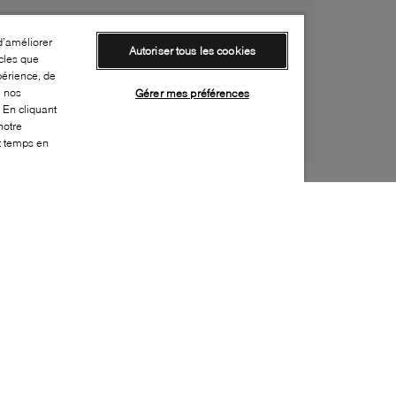
d’améliorer
Autoriser tous les cookies
cles que
périence, de
e nos
Gérer mes préférences
 En cliquant
notre
ut temps en
Style:
LUCA-0203-01-0
Dessus
:
Cuir
Doublure
:
Cuir
Semelle extérieure
:
Caoutchouc
Semelle intérieure
:
Cuir
Fabriqué en
:
Italie
Bout
:
Arrondi