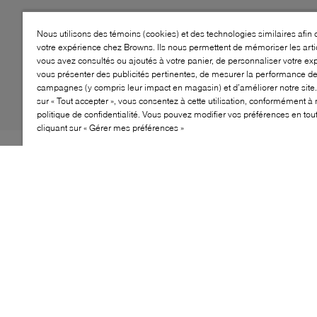
Nous utilisons des témoins (cookies) et des technologies similaires afin 
votre expérience chez Browns. Ils nous permettent de mémoriser les arti
vous avez consultés ou ajoutés à votre panier, de personnaliser votre ex
vous présenter des publicités pertinentes, de mesurer la performance d
campagnes (y compris leur impact en magasin) et d’améliorer notre site.
sur « Tout accepter », vous consentez à cette utilisation, conformément à 
politique de confidentialité. Vous pouvez modifier vos préférences en to
cliquant sur « Gérer mes préférences »
The Simone loafers by LUCA DEL FORTE are a
testament to the brand's commitment to high-quality
footwear. Crafted from buttery soft leather, these loafers
feature a slouchy profile that exudes effortless elegance.
Free from fussy embellishments, they are perfect for
both low-key days and formal outings. Whether you're
dressing up or down, the Simone loafers are a versatile
addition to your wardrobe.