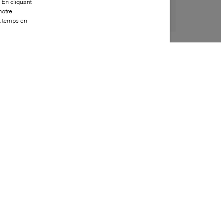
 En cliquant
notre
ut temps en
Style:
RCAV-0031-01-0
Dessus
:
Cuir
Doublure
:
Cuir
Semelle extérieure
:
Cuir
Semelle intérieure
:
Cuir
Embellissement supplémentaire
:
Ornement en
métal
Fabriqué en
:
Italie
Bout
:
Amande