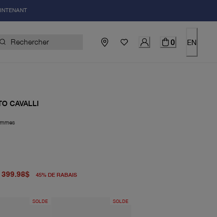
AINTENANT
0
EN
O CAVALLI
mmes
igine 725.00$
uel 399.98$
399.98$
45
%
DE RABAIS
SOLDE
SOLDE