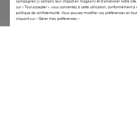
campagnes (y compris leur impact en magasin) et d’améliorer notre site.
sur « Tout accepter », vous consentez à cette utilisation, conformément à 
politique de confidentialité. Vous pouvez modifier vos préférences en to
cliquant sur « Gérer mes préférences »
Le mocassin 30707 de Roberto Cavalli revisite un
classique avec une approche raffinée et affirmée. Sa tige
en cuir texturé est rehaussée de panneaux latéraux
tressés et de coutures façon mocassin, pour une allure
soignée et distinctive. Un modèle pensé pour sublimer
des tenues habillées comme des looks plus audacieux.
CARACTÉRISTIQUES
Silhouette classique de mocassin
Tige en cuir texturé
Panneaux latéraux tressés
Coutures style mocassin
Semelle basse superposée