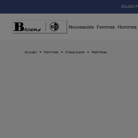
Skip
SOLDES P
to
Content
Nouveautés
Femmes
Hommes
Accueil
Hommes
Chaussures
Habillées