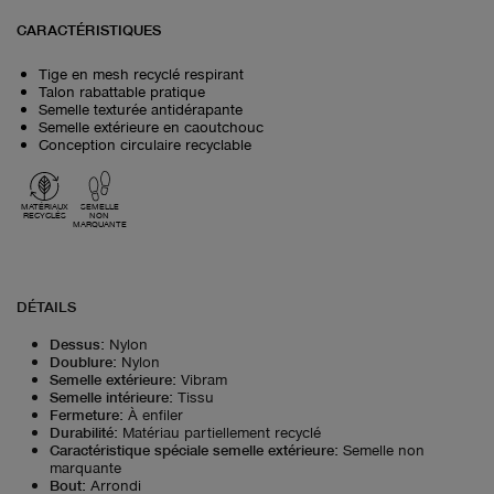
CARACTÉRISTIQUES
Tige en mesh recyclé respirant
Talon rabattable pratique
Semelle texturée antidérapante
Semelle extérieure en caoutchouc
Conception circulaire recyclable
MATÉRIAUX
SEMELLE
RECYCLÉS
NON
MARQUANTE
DÉTAILS
Dessus
:
Nylon
Doublure
:
Nylon
Semelle extérieure
:
Vibram
Semelle intérieure
:
Tissu
Fermeture
:
À enfiler
Durabilité
:
Matériau partiellement recyclé
Caractéristique spéciale semelle extérieure
:
Semelle non
marquante
Bout
:
Arrondi