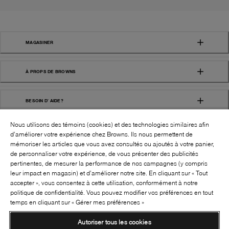
MAGASINER
À PROPS DE BROWNS
BESOIN D' AIDE?
Nous utilisons des témoins (cookies) et des technologies similaires afin
d’améliorer votre expérience chez Browns. Ils nous permettent de
mémoriser les articles que vous avez consultés ou ajoutés à votre panier,
de personnaliser votre expérience, de vous présenter des publicités
pertinentes, de mesurer la performance de nos campagnes (y compris
leur impact en magasin) et d’améliorer notre site. En cliquant sur « Tout
SUIVEZ-NOUS!:
accepter », vous consentez à cette utilisation, conformément à notre
politique de confidentialité. Vous pouvez modifier vos préférences en tout
©
2026
BROWNS SHOES INC. TOUS DROITS
temps en cliquant sur « Gérer mes préférences »
RÉSERVÉS
Autoriser tous les cookies