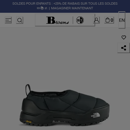
SOLDES POUR ENFANTS : +25% DE RABAIS SUR TOUS LES SOLDES
✏️📚🚸 | MAGASINER MAINTENANT
0
EN