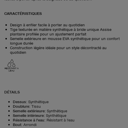
CARACTÉRISTIQUES
Design à enfiler facile à porter au quotidien
Tige texturée en matière synthétique à bride unique Assise
plantaire profilée pour un ajustement parfait
Semelle extérieure en mousse EVA synthétique pour un confort
longue durée
Construction légère idéale pour un style décontracté au
quotidien
RÉSISTANT À
L'EAU
DÉTAILS
Dessus
:
Synthétique
Doublure
:
Tissu
Semelle extérieure
:
Synthétique
Semelle intérieure
:
Synthétique
Résistance à l'eau
:
Résistant à l'eau
Bout
:
Arrondi