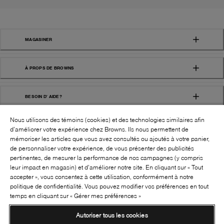
MAGASINER
À PROPS DE BROWNS
BESOIN D' AIDE?
Nous utilisons des témoins (cookies) et des technologies similaires afin
d’améliorer votre expérience chez Browns. Ils nous permettent de
mémoriser les articles que vous avez consultés ou ajoutés à votre panier,
de personnaliser votre expérience, de vous présenter des publicités
pertinentes, de mesurer la performance de nos campagnes (y compris
leur impact en magasin) et d’améliorer notre site. En cliquant sur « Tout
SUIVEZ-NOUS!:
accepter », vous consentez à cette utilisation, conformément à notre
politique de confidentialité. Vous pouvez modifier vos préférences en tout
©
2026
BROWNS SHOES INC. TOUS DROITS
temps en cliquant sur « Gérer mes préférences »
RÉSERVÉS
Autoriser tous les cookies