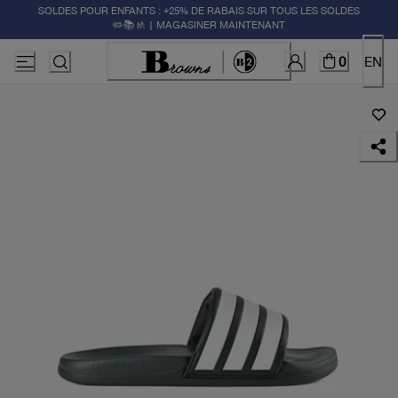
SOLDES POUR ENFANTS : +25% DE RABAIS SUR TOUS LES SOLDES
✏️📚🚸 | MAGASINER MAINTENANT
0
EN