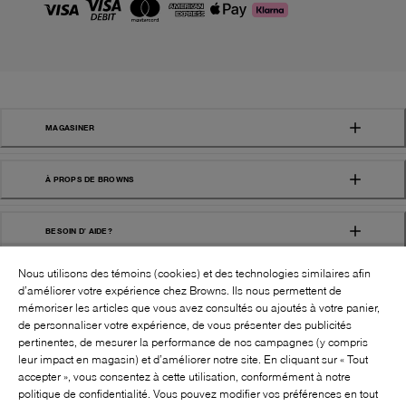
MAGASINER
À PROPS DE BROWNS
BESOIN D' AIDE?
Nous utilisons des témoins (cookies) et des technologies similaires afin
d’améliorer votre expérience chez Browns. Ils nous permettent de
mémoriser les articles que vous avez consultés ou ajoutés à votre panier,
de personnaliser votre expérience, de vous présenter des publicités
pertinentes, de mesurer la performance de nos campagnes (y compris
leur impact en magasin) et d’améliorer notre site. En cliquant sur « Tout
SUIVEZ-NOUS!:
accepter », vous consentez à cette utilisation, conformément à notre
politique de confidentialité. Vous pouvez modifier vos préférences en tout