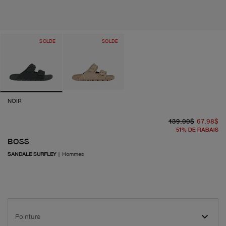
SOLDE
SOLDE
NOIR
pr
pr
139.00$
67.98$
51
%
DE RABAIS
BOSS
SANDALE SURFLEY
|
Hommes
Pointure