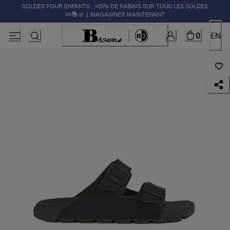
SOLDES POUR ENFANTS : +25% DE RABAIS SUR TOUS LES SOLDES
✏️📚🚸 | MAGASINER MAINTENANT
0
EN