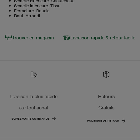
Semelle extérieure
:
Caoutchouc
Semelle intérieure
:
Tissu
Fermeture
:
Boucle
Bout
:
Arrondi
Trouver en magasin
Livraison rapide & retour facile
Livraison la plus rapide
Retours
sur tout achat
Gratuits
SUIVEZ VOTRE COMMANDE
POLITIQUE DE RETOUR