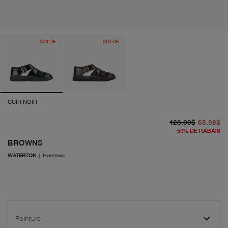
SOLDE
SOLDE
CUIR NOIR
pr
pr
128.00$
63.98$
50
%
DE RABAIS
BROWNS
WATERTON
|
Hommes
Pointure