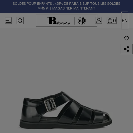
SOLDES POUR ENFANTS : +25% DE RABAIS SUR TOUS LES SOLDES
✏️📚🚸 | MAGASINER MAINTENANT
0
EN