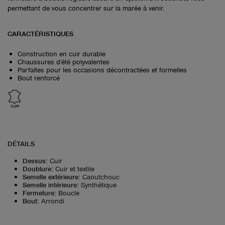
permettant de vous concentrer sur la marée à venir.
CARACTÉRISTIQUES
Construction en cuir durable
Chaussures d'été polyvalentes
Parfaites pour les occasions décontractées et formelles
Bout renforcé
CUIR
DÉTAILS
Dessus
:
Cuir
Doublure
:
Cuir et textile
Semelle extérieure
:
Caoutchouc
Semelle intérieure
:
Synthétique
Fermeture
:
Boucle
Bout
:
Arrondi