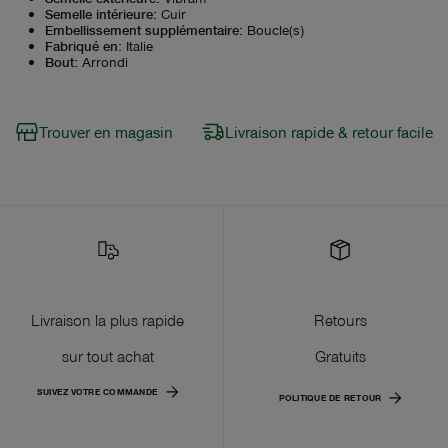
Semelle intérieure
:
Cuir
Embellissement supplémentaire
:
Boucle(s)
Fabriqué en
:
Italie
Bout
:
Arrondi
Trouver en magasin
Livraison rapide & retour facile
Livraison la plus rapide
Retours
sur tout achat
Gratuits
SUIVEZ VOTRE COMMANDE
POLITIQUE DE RETOUR