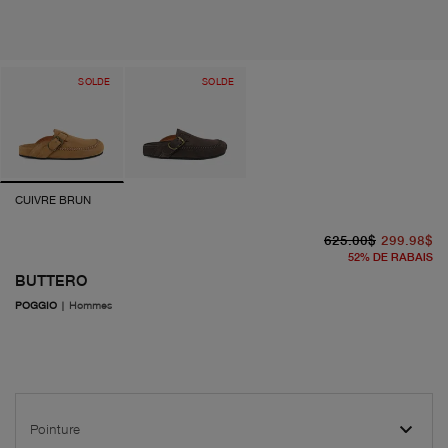
SOLDE
SOLDE
CUIVRE BRUN
pr
pr
625.00$
299.98$
52
%
DE RABAIS
BUTTERO
POGGIO
|
Hommes
Pointure