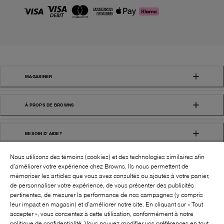
MAGASINER
À PROPS DE BROWNS
BESOIN D' AIDE?
Nous utilisons des témoins (cookies) et des technologies similaires afin
d’améliorer votre expérience chez Browns. Ils nous permettent de
mémoriser les articles que vous avez consultés ou ajoutés à votre panier,
de personnaliser votre expérience, de vous présenter des publicités
pertinentes, de mesurer la performance de nos campagnes (y compris
leur impact en magasin) et d’améliorer notre site. En cliquant sur « Tout
SUIVEZ-NOUS!:
accepter », vous consentez à cette utilisation, conformément à notre
politique de confidentialité. Vous pouvez modifier vos préférences en tout