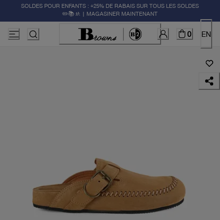
SOLDES POUR ENFANTS : +25% DE RABAIS SUR TOUS LES SOLDES
✏️📚🚸 | MAGASINER MAINTENANT
0
EN