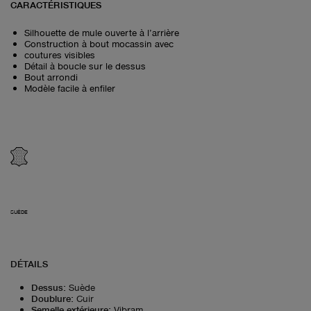
CARACTÉRISTIQUES
Silhouette de mule ouverte à l’arrière
Construction à bout mocassin avec
coutures visibles
Détail à boucle sur le dessus
Bout arrondi
Modèle facile à enfiler
SUÈDE
DÉTAILS
Dessus
:
Suède
Doublure
:
Cuir
Semelle extérieure
:
Vibram