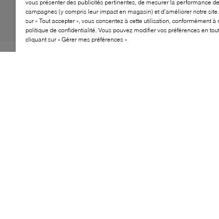
vous présenter des publicités pertinentes, de mesurer la performance d
campagnes (y compris leur impact en magasin) et d’améliorer notre site.
sur « Tout accepter », vous consentez à cette utilisation, conformément à 
politique de confidentialité. Vous pouvez modifier vos préférences en to
cliquant sur « Gérer mes préférences »
La sandale Intensi Antwerp est un modèle affirmé au
style contemporain, combinant une tige structurée et
une semelle plateforme moderne. Son design à bout
fermé apporte une touche mode distinctive tout en
restant facile à porter au quotidien. Dotée d’une bride à
boucle ajustable, cette sandale allie caractère et
praticité.
CARACTÉRISTIQUES
Silhouette de sandale à bout fermé
Bride à boucle ajustable
Semelle plateforme épaisse
Tige structurée à effet cage
Profil affirmé au quotidien