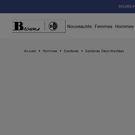
Skip
SOLDES P
to
Content
Nouveautés
Femmes
Hommes
Accueil
Hommes
Sandales
Sandales Décontractées