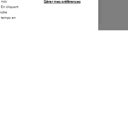
e nos
Gérer mes préférences
 En cliquant
notre
ut temps en
Style:
INTE-0023-20-0
Dessus
:
Cuir
Doublure
:
Cuir
Semelle extérieure
:
Caoutchouc
Semelle intérieure
:
Cuir
Fermeture
:
Boucle
Fabriqué en
:
Italie
Bout
:
Arrondi