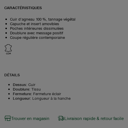
CARACTÉRISTIQUES
Cuir d’agneau 100 %, tannage végétal
Capuche et insert amovibles
Poches intérieures dissimulées
Doublure avec message positif
Coupe régulière contemporaine
CUIR
DÉTAILS
Dessus
:
Cuir
Doublure
:
Tissu
Fermeture
:
Fermeture éclair
Longueur
:
Longueur à la hanche
Trouver en magasin
Livraison rapide & retour facile