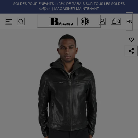
SOLDES POUR ENFANTS : +25% DE RABAIS SUR TOUS LES SOLDES
✏️📚🚸 | MAGASINER MAINTENANT
0
EN