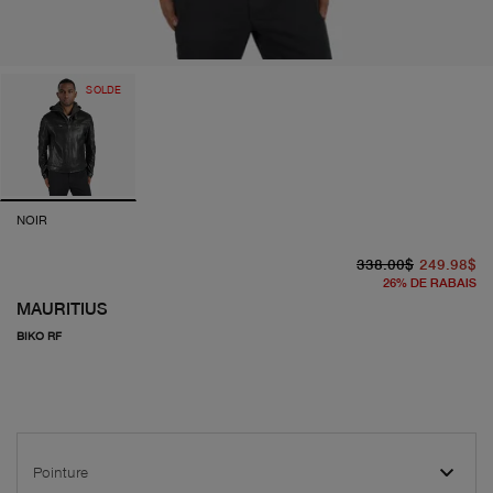
SOLDE
NOIR
pr
pr
338.00$
249.98$
26
%
DE RABAIS
MAURITIUS
BIKO RF
Pointure