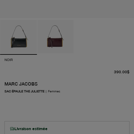
NOIR
pr
390.00$
MARC JACOBS
SAC ÉPAULE THE JULIETTE
|
Femmes
Livraison estimée