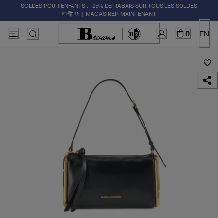
SOLDES POUR ENFANTS : +25% DE RABAIS SUR TOUS LES SOLDES
✏️📚🚸 | MAGASINER MAINTENANT
0
EN