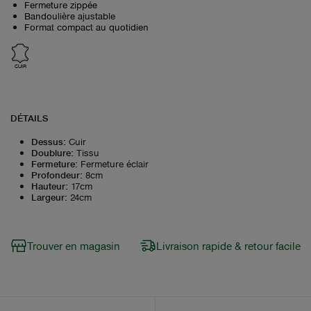
Fermeture zippée
Bandoulière ajustable
Format compact au quotidien
CUIR
DÉTAILS
Dessus
:
Cuir
Doublure
:
Tissu
Fermeture
:
Fermeture éclair
Profondeur
:
8cm
Hauteur
:
17cm
Largeur
:
24cm
Trouver en magasin
Livraison rapide & retour facile