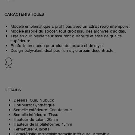
CARACTÉRISTIQUES
Modèle emblématique à profil bas avec un attrait rétro intemporel.
Modèle inspiré du soccer, tout droit issu des archives d'adidas.
Tige en cuir pleine fleur assurant durabilité et style de qualité
supérieure.
Renforts en suède pour plus de texture et de style.
Design polyvalent idéal pour un style urbain décontracté.
CUIR
DÉTAILS
Dessus
:
Cuir, Nubuck
Doublure
:
Synthétique
Semelle extérieure
:
Caoutchouc
Semelle intérieure
:
Tissu
Hauteur du talon
:
20mm
Hauteur de la plateforme
:
15mm
Fermeture
:
À lacets
Caractéristique spéciale semelle intérieure
:
Amovible