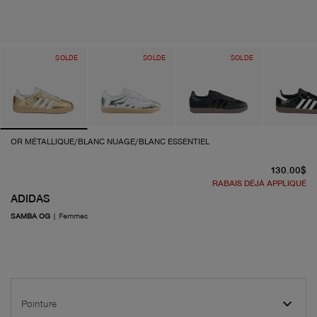
SOLDE
SOLDE
SOLDE
OR MÉTALLIQUE/BLANC NUAGE/BLANC ESSENTIEL
pr
130.00$
RABAIS DÉJÀ APPLIQUÉ
ADIDAS
SAMBA OG
|
Femmes
Pointure