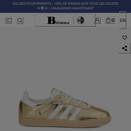
SOLDES POUR ENFANTS : +25% DE RABAIS SUR TOUS LES SOLDES
✏️📚🚸 | MAGASINER MAINTENANT
0
EN