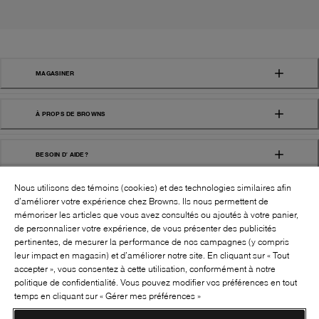
MAGASINER
À PROPS DE BROWNS
BESOIN D' AIDE?
Nous utilisons des témoins (cookies) et des technologies similaires afin
d’améliorer votre expérience chez Browns. Ils nous permettent de
mémoriser les articles que vous avez consultés ou ajoutés à votre panier,
de personnaliser votre expérience, de vous présenter des publicités
pertinentes, de mesurer la performance de nos campagnes (y compris
leur impact en magasin) et d’améliorer notre site. En cliquant sur « Tout
SUIVEZ-NOUS!:
accepter », vous consentez à cette utilisation, conformément à notre
politique de confidentialité. Vous pouvez modifier vos préférences en tout
©
2026
BROWNS SHOES INC. TOUS DROITS
temps en cliquant sur « Gérer mes préférences »
RÉSERVÉS