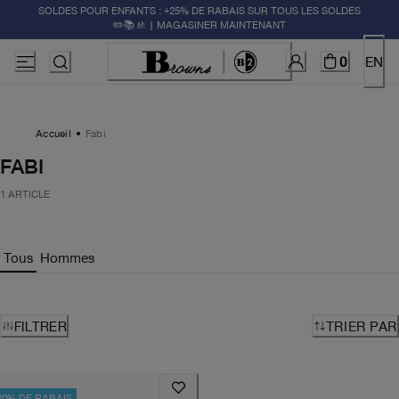
SOLDES POUR ENFANTS : +25% DE RABAIS SUR TOUS LES SOLDES
✏️📚🚸 | MAGASINER MAINTENANT
0
EN
Accueil
Fabi
FABI
1 ARTICLE
Tous
Hommes
FILTRER
TRIER PAR
20% DE RABAIS