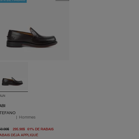
RUN
ABI
TEFANO
|
Hommes
prix d'origine 750.00$
prix actuel 295.98$
50.00$
295.98$
61
%
DE RABAIS
ABAIS DÉJÀ APPLIQUÉ