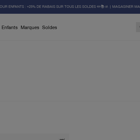
OUR ENFANTS : +25% DE RABAIS SUR TOUS LES SOLDES ✏️📚🚸 | MAGASINER M
Enfants
Marques
Soldes