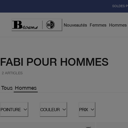
Skip
SOLDES P
to
Content
Nouveautés
Femmes
Hommes
FABI POUR HOMMES
2 ARTICLES
Tous
Hommes
POINTURE
COULEUR
PRIX