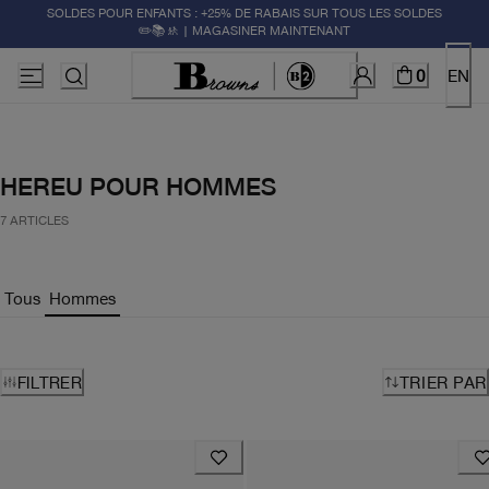
SOLDES POUR ENFANTS : +25% DE RABAIS SUR TOUS LES SOLDES
✏️📚🚸 | MAGASINER MAINTENANT
0
EN
HEREU POUR HOMMES
7 ARTICLES
Tous
Hommes
FILTRER
TRIER PAR