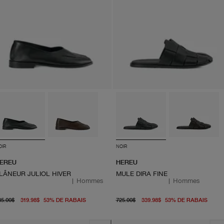
OIR
NOIR
EREU
HEREU
LÂNEUR JULIOL HIVER
MULE DIRA FINE
|
Hommes
|
Hommes
prix d'origine 685.00$
À partir du prix actuel 319.98$
prix d'origine 725.00$
À par
85.00$
319.98$
53
%
DE RABAIS
725.00$
339.98$
53
%
DE RABAIS