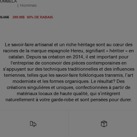
OMBELA
|
Hommes
prix d'origine 725.00$
prix actuel 289.98$
25.00$
289.98$
60
%
DE RABAIS
Le savoir-faire artisanal et un riche héritage sont au cœur des
racines de la marque espagnole Hereu, signifiant « héritier » en
catalan. Depuis sa création en 2014, il est important pour
l'entreprise de concevoir des pièces contemporaines en
s’appuyant sur des techniques traditionnelles et des influences
terriennes, telles que les savoir-faire folkloriques transmis, l’art
moderniste et les formes organiques. Le résultat? Des
créations singulières et uniques, confectionnées à partir de
matériaux locaux de haute qualité, qui s’intègrent
naturellement à votre garde-robe et sont pensées pour durer.