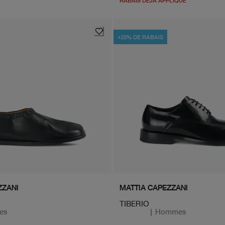
RABAIS DÉJÀ APPLIQUÉ
+20% DE RABAIS
ZZANI
MATTIA CAPEZZANI
TIBERIO
es
|
Hommes