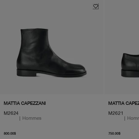
MATTIA CAPEZZANI
MATTIA CAPE
M2624
M2621
|
Hommes
|
Hom
À partir du prix actuel 800.00$
À partir
800.00$
750.00$