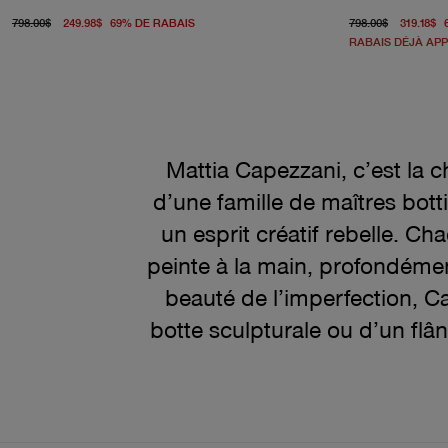
prix d'origine 798.00$
prix actuel 249.98$
prix d'
798.00$
249.98$
69
%
DE RABAIS
798.00$
319.18$
RABAIS DÉJÀ AP
Mattia Capezzani, c’est la c
d’une famille de maîtres botti
un esprit créatif rebelle. C
peinte à la main, profondément
beauté de l’imperfection, Cape
botte sculpturale ou d’un flâ