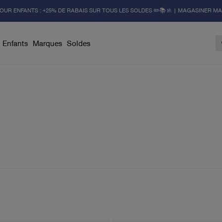
OUR ENFANTS : +25% DE RABAIS SUR TOUS LES SOLDES ✏️📚🚸 | MAGASINER M
Enfants
Marques
Soldes