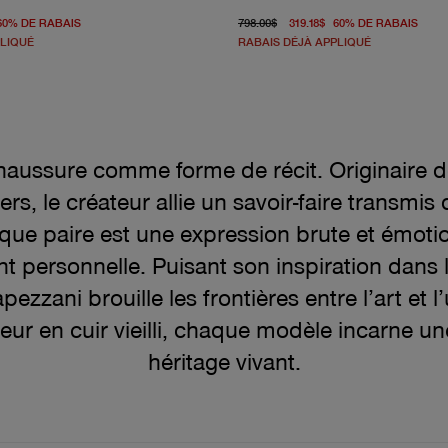
origine 798.00$
À partir du prix actuel 319.18$
prix d'origine 798.00$
À pa
60
%
DE RABAIS
798.00$
319.18$
60
%
DE RABAIS
PLIQUÉ
RABAIS DÉJÀ APPLIQUÉ
haussure comme forme de récit. Originaire de
ers, le créateur allie un savoir-faire transmi
haque paire est une expression brute et émoti
 personnelle. Puisant son inspiration dans la 
zzani brouille les frontières entre l’art et l’u
neur en cuir vieilli, chaque modèle incarne un
héritage vivant.