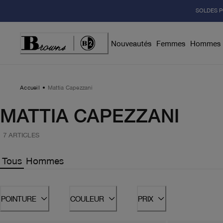
Skip
SOLDES P
to
Content
Nouveautés
Femmes
Hommes
Accueil
Mattia Capezzani
MATTIA CAPEZZANI
7 ARTICLES
Tous
Hommes
POINTURE
COULEUR
PRIX