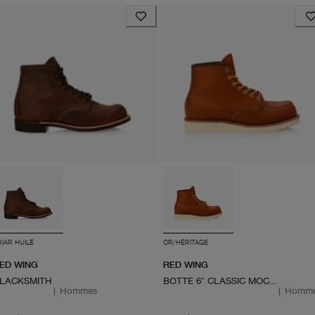
RIAR HUILÉ
OR/HÉRITAGE
ED WING
RED WING
LACKSMITH
BOTTE 6" CLASSIC MOC 875
|
Hommes
|
Homm