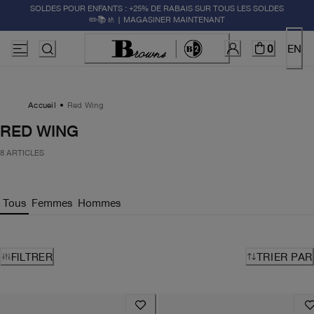
SOLDES POUR ENFANTS : +25% DE RABAIS SUR TOUS LES SOLDES
✏️📚🚸 | MAGASINER MAINTENANT
0
EN
Accueil
Red Wing
RED WING
8 ARTICLES
Tous
Femmes
Hommes
FILTRER
TRIER PAR