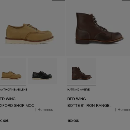
AWTHORNE/ABILENE
HARNAIS AMBRÉ
ED WING
RED WING
XFORD SHOP MOC
BOTTE 6" IRON RANGER 8111
|
Hommes
|
Homm
À partir du prix actuel 390.00$
À partir du prix actuel 4
90.00$
450.00$