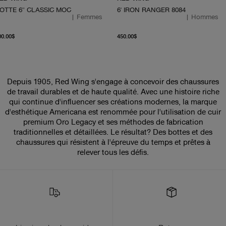
OTTE 6" CLASSIC MOC
6' IRON RANGER 8084
|
Femmes
|
Hommes
À partir du prix actuel 400.00$
À partir du prix actuel 4
00.00$
450.00$
Depuis 1905, Red Wing s'engage à concevoir des chaussures
de travail durables et de haute qualité. Avec une histoire riche
qui continue d'influencer ses créations modernes, la marque
d'esthétique Americana est renommée pour l'utilisation de cuir
premium Oro Legacy et ses méthodes de fabrication
traditionnelles et détaillées. Le résultat? Des bottes et des
chaussures qui résistent à l'épreuve du temps et prêtes à
relever tous les défis.