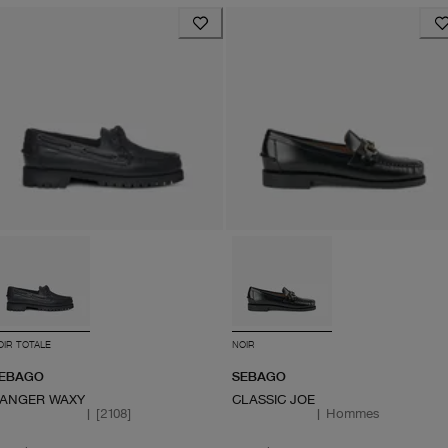
OIR TOTALE
NOIR
EBAGO
SEBAGO
ANGER WAXY
CLASSIC JOE
|
[2108]
|
Hommes