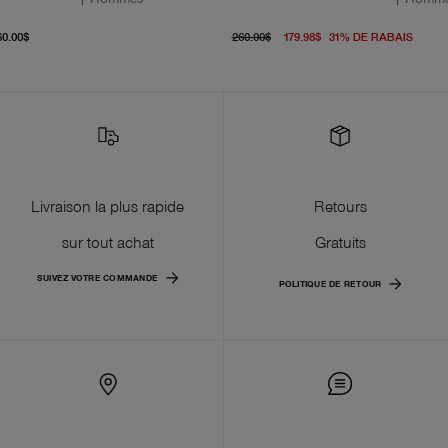
À partir du prix actuel 360.00$
prix d'origine 260.00$
À par
60.00$
260.00$
179.98$
31
%
DE RABAIS
Livraison la plus rapide
Retours
sur tout achat
Gratuits
SUIVEZ VOTRE COMMANDE
POLITIQUE DE RETOUR