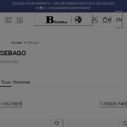
SOLDES POUR ENFANTS : +25% DE RABAIS SUR TOUS LES SOLDES
✏️📚🚸 | MAGASINER MAINTENANT
0
EN
Accueil
Sebago
SEBAGO
6 ARTICLES
Tous
Hommes
FILTRER
TRIER PAR