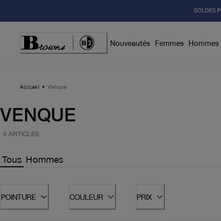
Skip
SOLDES P
to
Content
Nouveautés
Femmes
Hommes
Accueil
Venque
VENQUE
4 ARTICLES
Tous
Hommes
POINTURE
COULEUR
PRIX