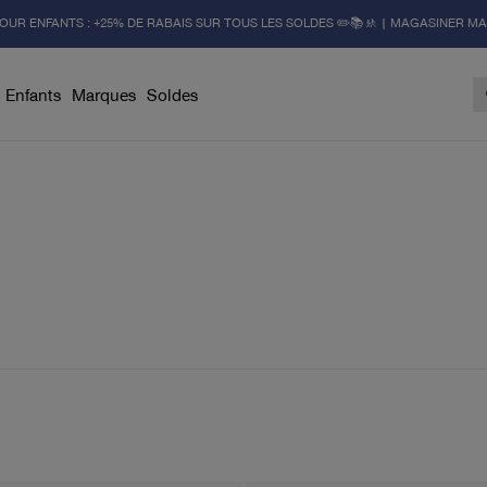
OUR ENFANTS : +25% DE RABAIS SUR TOUS LES SOLDES ✏️📚🚸 | MAGASINER M
Enfants
Marques
Soldes