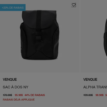
+20% DE RABAIS
VENQUE
VENQUE
SAC À DOS NY
ALPHA TRAN
prix d'origine 170.00$
prix actuel 95.98$
prix d'
170.00$
95.98$
44
%
DE RABAIS
199.00$
98.98$
5
RABAIS DÉJÀ APPLIQUÉ