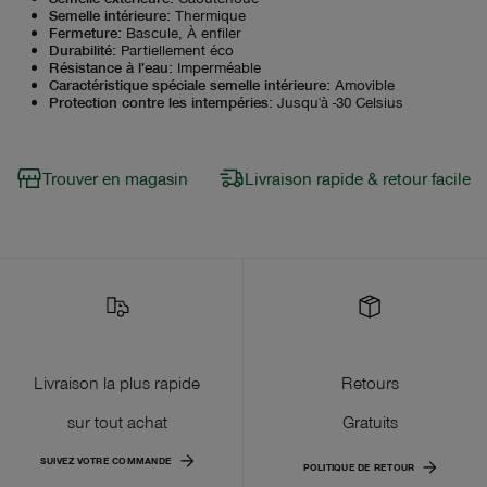
Semelle intérieure
:
Thermique
Fermeture
:
Bascule, À enfiler
Durabilité
:
Partiellement éco
Résistance à l'eau
:
Imperméable
Caractéristique spéciale semelle intérieure
:
Amovible
Protection contre les intempéries
:
Jusqu'à -30 Celsius
Trouver en magasin
Livraison rapide & retour facile
Livraison la plus rapide
Retours
sur tout achat
Gratuits
SUIVEZ VOTRE COMMANDE
POLITIQUE DE RETOUR