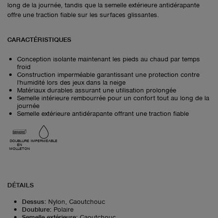
long de la journée, tandis que la semelle extérieure antidérapante
offre une traction fiable sur les surfaces glissantes.
CARACTÉRISTIQUES
Conception isolante maintenant les pieds au chaud par temps
froid
Construction imperméable garantissant une protection contre
l'humidité lors des jeux dans la neige
Matériaux durables assurant une utilisation prolongée
Semelle intérieure rembourrée pour un confort tout au long de la
journée
Semelle extérieure antidérapante offrant une traction fiable
DOUBLURE
IMPERMÉABLE
EN
MOLLETON
DÉTAILS
Dessus
:
Nylon, Caoutchouc
Doublure
:
Polaire
Semelle extérieure
:
Caoutchouc