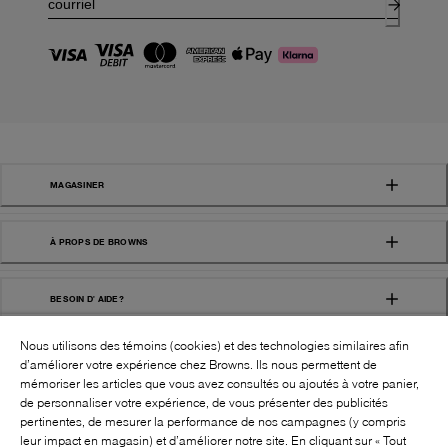
MAGASINER
À PROPS DE BROWNS
BESOIN D' AIDE?
Nous utilisons des témoins (cookies) et des technologies similaires afin
d’améliorer votre expérience chez Browns. Ils nous permettent de
mémoriser les articles que vous avez consultés ou ajoutés à votre panier,
de personnaliser votre expérience, de vous présenter des publicités
pertinentes, de mesurer la performance de nos campagnes (y compris
leur impact en magasin) et d’améliorer notre site. En cliquant sur « Tout
SUIVEZ-NOUS!: