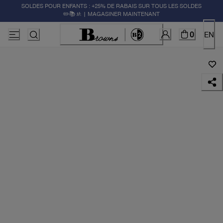
SOLDES POUR ENFANTS : +25% DE RABAIS SUR TOUS LES SOLDES
✏️📚🚸 | MAGASINER MAINTENANT
0
EN