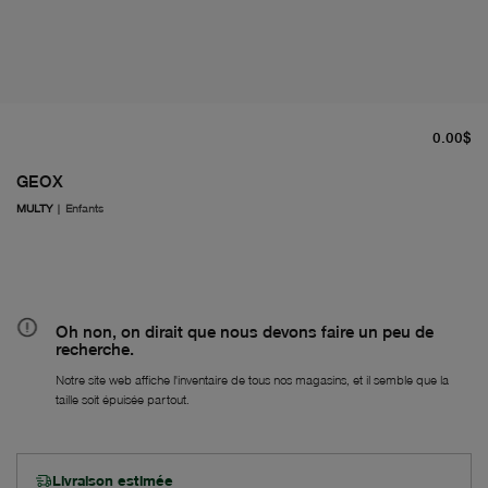
pr
0.00$
GEOX
MULTY
|
Enfants
Oh non, on dirait que nous devons faire un peu de
recherche.
Notre site web affiche l'inventaire de tous nos magasins, et il semble que la
taille soit épuisée partout.
Livraison estimée