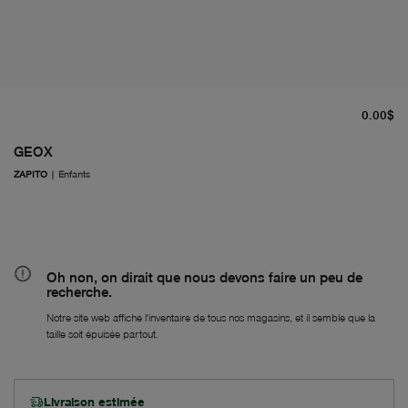
pr
0.00$
GEOX
ZAPITO
|
Enfants
Oh non, on dirait que nous devons faire un peu de
recherche.
Notre site web affiche l'inventaire de tous nos magasins, et il semble que la
taille soit épuisée partout.
Livraison estimée