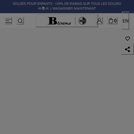
SOLDES POUR ENFANTS : +25% DE RABAIS SUR TOUS LES SOLDES
✏️📚🚸 | MAGASINER MAINTENANT
0
EN