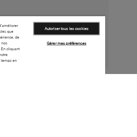
d’améliorer
Autoriser tous les cookies
cles que
périence, de
e nos
Gérer mes préférences
 En cliquant
notre
ut temps en
Style:
NORT-0179-44-0
Dessus
:
Mesh, Cuir
Doublure
:
Fausse fourrure
Semelle extérieure
:
Caoutchouc
Semelle intérieure
:
Tissu