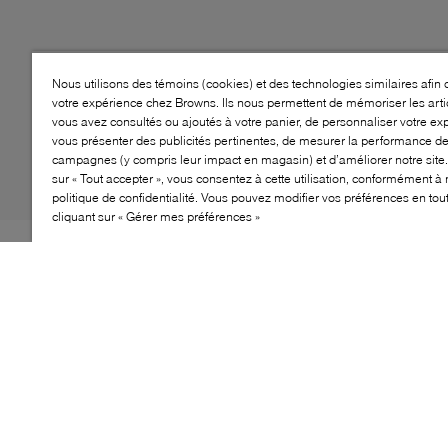
Nous utilisons des témoins (cookies) et des technologies similaires afin 
votre expérience chez Browns. Ils nous permettent de mémoriser les arti
vous avez consultés ou ajoutés à votre panier, de personnaliser votre ex
vous présenter des publicités pertinentes, de mesurer la performance d
campagnes (y compris leur impact en magasin) et d’améliorer notre site.
sur « Tout accepter », vous consentez à cette utilisation, conformément à 
politique de confidentialité. Vous pouvez modifier vos préférences en to
cliquant sur « Gérer mes préférences »
La botte North Face Alpenglow II est conçue pour les
petits explorateurs qui adorent les aventures d'hiver.
Dotées d'une tige imperméable et d'une doublure
isolante, ces bottes gardent les pieds au chaud et au
sec dans des conditions enneigées. La semelle
extérieure durable offre une excellente traction sur les
surfaces glissantes, assurant ainsi la stabilité pendant
les jeux en plein air. Avec une sangle ajustable à boucle