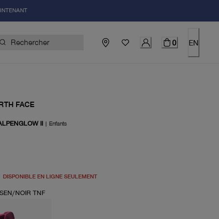
AINTENANT
0
EN
RTH FACE
ALPENGLOW II
|
Enfants
el 75.00$
DISPONIBLE EN LIGNE SEULEMENT
YSEN/NOIR TNF