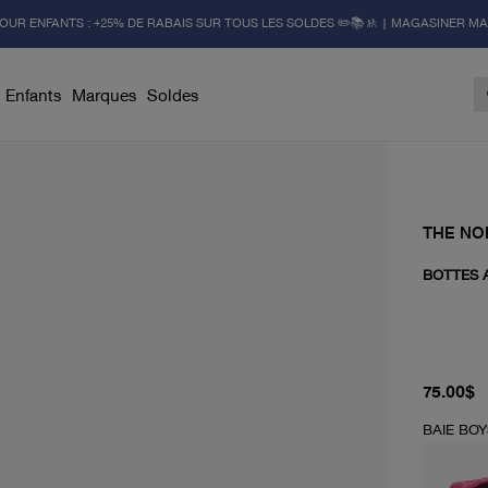
OUR ENFANTS : +25% DE RABAIS SUR TOUS LES SOLDES ✏️📚🚸 | MAGASINER M
Enfants
Marques
Soldes
THE NO
BOTTES 
prix actu
75.00$
BAIE BO