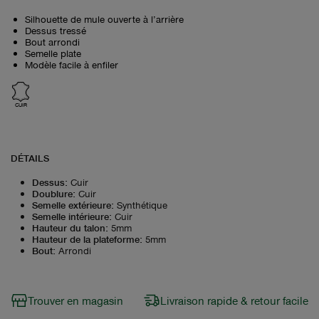
Silhouette de mule ouverte à l’arrière
Dessus tressé
Bout arrondi
Semelle plate
Modèle facile à enfiler
CUIR
DÉTAILS
Dessus
:
Cuir
Doublure
:
Cuir
Semelle extérieure
:
Synthétique
Semelle intérieure
:
Cuir
Hauteur du talon
:
5mm
Hauteur de la plateforme
:
5mm
Bout
:
Arrondi
Trouver en magasin
Livraison rapide & retour facile