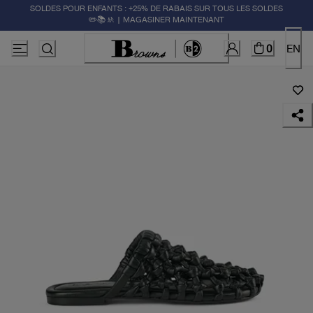
SOLDES POUR ENFANTS : +25% DE RABAIS SUR TOUS LES SOLDES
✏️📚🚸 | MAGASINER MAINTENANT
0
EN