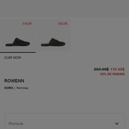
SOLDE
SOLDE
CUIR NOIR
pr
pr
250.00$
119.98$
52
%
DE RABAIS
ROWENN
KORO
|
Femmes
Pointure