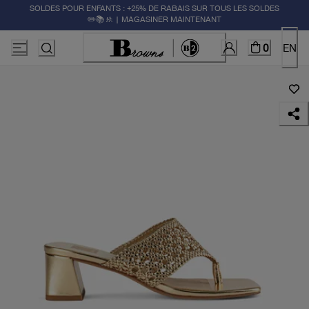
SOLDES POUR ENFANTS : +25% DE RABAIS SUR TOUS LES SOLDES
✏️📚🚸 | MAGASINER MAINTENANT
0
EN