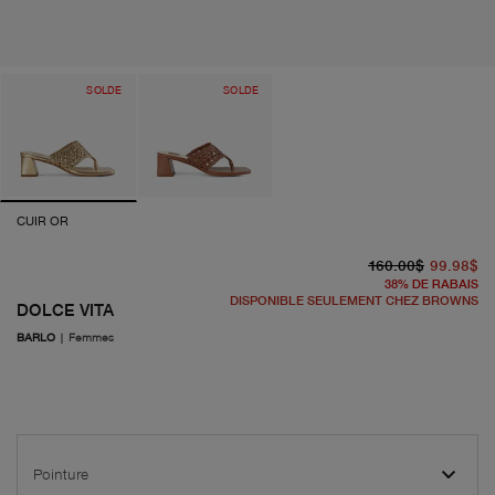
SOLDE
SOLDE
CUIR OR
pr
pr
160.00$
99.98$
38
%
DE RABAIS
DISPONIBLE SEULEMENT CHEZ BROWNS
DOLCE VITA
BARLO
|
Femmes
Pointure