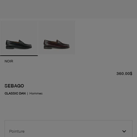
NOIR
pr
360.00$
SEBAGO
CLASSIC DAN
|
Hommes
Pointure