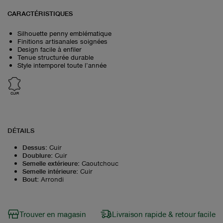
CARACTÉRISTIQUES
Silhouette penny emblématique
Finitions artisanales soignées
Design facile à enfiler
Tenue structurée durable
Style intemporel toute l’année
CUIR
DÉTAILS
Dessus
:
Cuir
Doublure
:
Cuir
Semelle extérieure
:
Caoutchouc
Semelle intérieure
:
Cuir
Bout
:
Arrondi
Trouver en magasin
Livraison rapide & retour facile