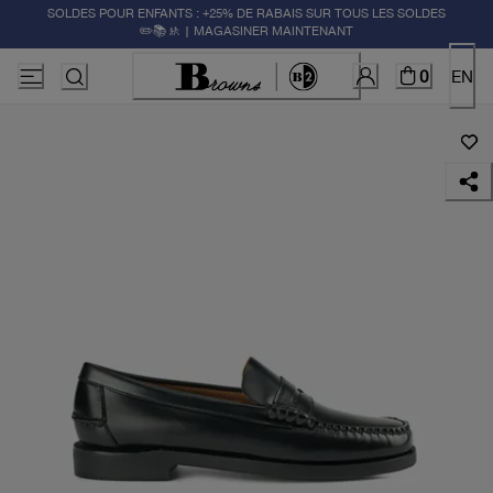
SOLDES POUR ENFANTS : +25% DE RABAIS SUR TOUS LES SOLDES
✏️📚🚸 | MAGASINER MAINTENANT
0
EN