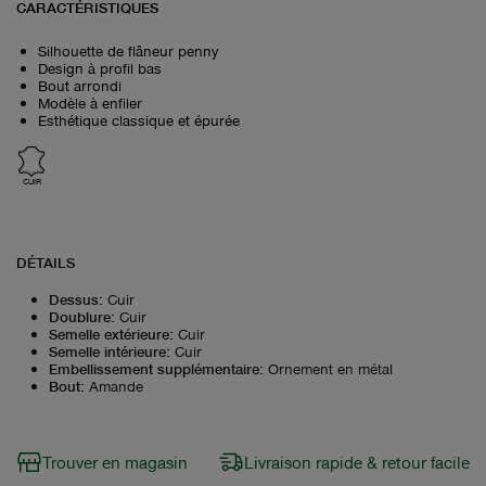
CARACTÉRISTIQUES
Silhouette de flâneur penny
Design à profil bas
Bout arrondi
Modèle à enfiler
Esthétique classique et épurée
CUIR
DÉTAILS
Dessus
:
Cuir
Doublure
:
Cuir
Semelle extérieure
:
Cuir
Semelle intérieure
:
Cuir
Embellissement supplémentaire
:
Ornement en métal
Bout
:
Amande
Trouver en magasin
Livraison rapide & retour facile