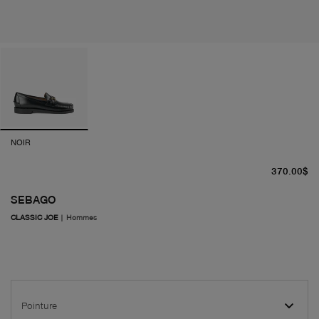
NOIR
pr
370.00$
SEBAGO
CLASSIC JOE
|
Hommes
Pointure