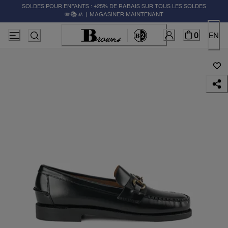
SOLDES POUR ENFANTS : +25% DE RABAIS SUR TOUS LES SOLDES
✏️📚🚸 | MAGASINER MAINTENANT
0
EN