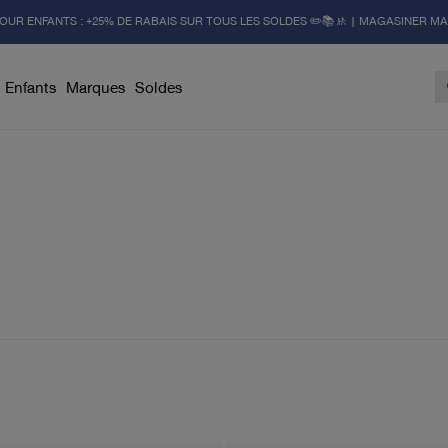
OUR ENFANTS : +25% DE RABAIS SUR TOUS LES SOLDES ✏️📚🚸 | MAGASINER M
Enfants
Marques
Soldes