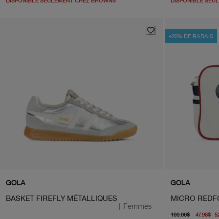
DISPONIBLE SEULEMENT CHEZ BROWNS
DISPONIBLE SEU
+20% DE RABAIS
GOLA
GOLA
BASKET FIREFLY MÉTALLIQUES
MICRO RED
|
Femmes
prix d'
100.00$
47.98$
5