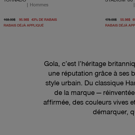
|
Hommes
prix d'origine 168.00$
À partir du prix actuel 95.98$
prix d'o
168.00$
95.98$
43
%
DE RABAIS
178.00$
55.98$
6
RABAIS DÉJÀ APPLIQUÉ
RABAIS DÉJÀ AP
Gola, c’est l’héritage britan
une réputation grâce à ses b
style urbain. Du classique H
de la marque — réinventé
affirmée, des couleurs vives e
démarquer, qu