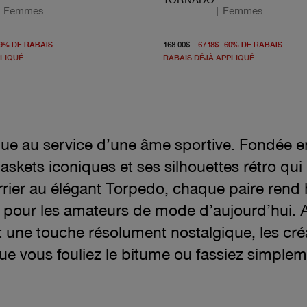
|
Femmes
|
Femmes
rigine 178.00$
À partir du prix actuel 55.98$
prix d'origine 168.00$
À par
9
%
DE RABAIS
168.00$
67.18$
60
%
DE RABAIS
PLIQUÉ
RABAIS DÉJÀ APPLIQUÉ
nique au service d’une âme sportive. Fondée e
askets iconiques et ses silhouettes rétro qui 
arrier au élégant Torpedo, chaque paire ren
e pour les amateurs de mode d’aujourd’hui.
t une touche résolument nostalgique, les cré
e vous fouliez le bitume ou fassiez simplem