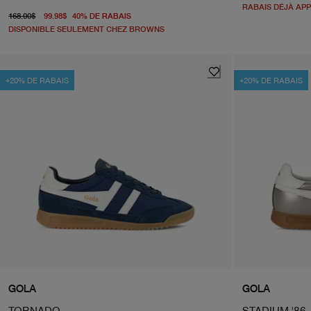
RABAIS DÉJÀ AP
prix d'origine 168.00$
À partir du prix actuel 99.98$
168.00$
99.98$
40
%
DE RABAIS
DISPONIBLE SEULEMENT CHEZ BROWNS
+20% DE RABAIS
+20% DE RABAIS
GOLA
GOLA
TORNADO
STADIUM '86