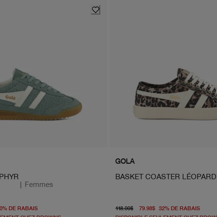
GOLA
PHYR
BASKET COASTER LÉOPARD
|
Femmes
origine 168.00$
À partir du prix actuel 83.98$
prix d'origine 118.00$
À par
0
%
DE RABAIS
118.00$
79.98$
32
%
DE RABAIS