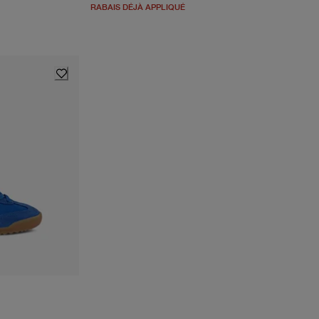
RABAIS DÉJÀ APPLIQUÉ
tir du prix actuel 87.98$