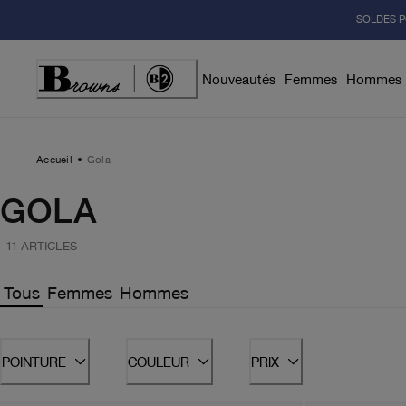
Skip
SOLDES P
to
Content
Nouveautés
Femmes
Hommes
Accueil
Gola
GOLA
11 ARTICLES
Tous
Femmes
Hommes
POINTURE
COULEUR
PRIX